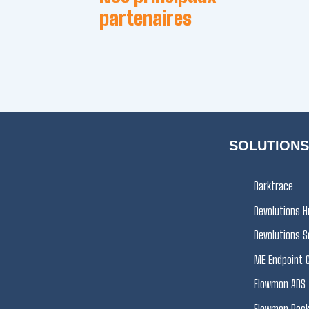
partenaires
SOLUTIONS
Darktrace
Devolutions H
Devolutions S
ME Endpoint 
Flowmon ADS
Flowmon Pac