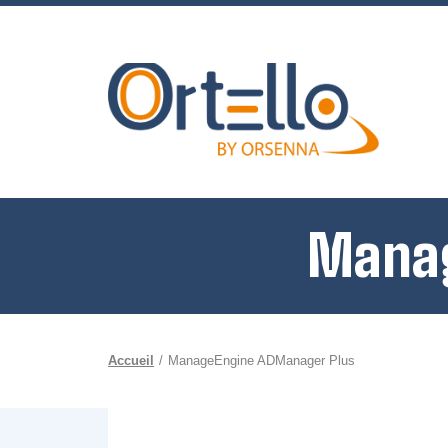
Manag
Accueil
ManageEngine ADManager Plus