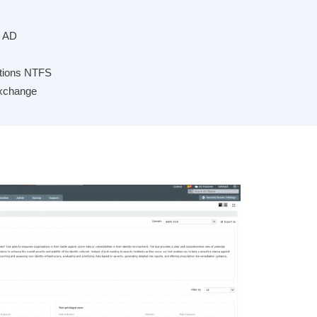
s AD
ations NTFS
Exchange