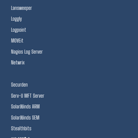
Lansweeper
Loggly
Logpoint
MOVEit
Nagios Log Server
Netwrix
Securden
Serv-U MFT Server
SolarWinds ARM
SolarWinds SEM
Stealthbits