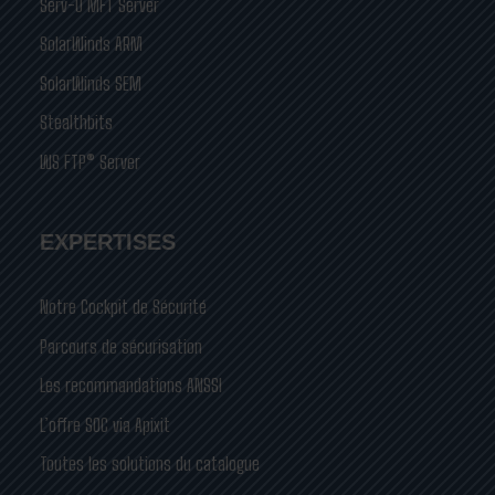
Serv-U MFT Server
SolarWinds ARM
SolarWinds SEM
Stealthbits
WS FTP® Server
EXPERTISES
Notre Cockpit de Sécurité
Parcours de sécurisation
Les recommandations ANSSI
L’offre SOC via Apixit
Toutes les solutions du catalogue