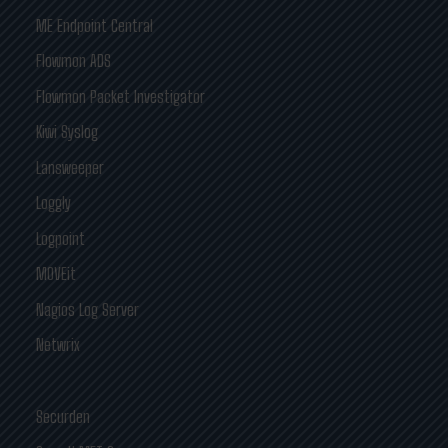
ME Endpoint Central
Flowmon ADS
Flowmon Packet Investigator
Kiwi Syslog
Lansweeper
Loggly
Logpoint
MOVEit
Nagios Log Server
Netwrix
Securden