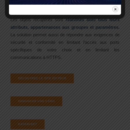
cryptés par un ransomware.
Les objets récupérés sont
réanimés avec tous leurs
attributs, appartenances aux groupes et paramètres.
La solution permet aussi de répondre aux exigences de
sécurité et conformité en limitant l’accès aux ports
spécifiques de votre choix et en limitant les
communications à HTTPS.
DÉCOUVREZ LE SITE ÉDITEUR
DEMANDER UNE DÉMO
DATASHEET