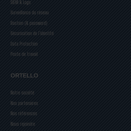
SIEM & Logs
Surveillance du réseau
Bastion (& password)
Sécurisation de l’identité
Data Protection
Poste de travail
ORTELLO
Notre société
Nos partenaires
Nos références
Nous rejoindre