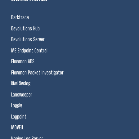
Darktrace
Devolutions Hub
Devolutions Server
ME Endpoint Central
Flowmon ADS
Flowmon Packet Investigator
Kiwi Syslog
Lansweeper
Loggly
Logpoint
MOVEit
Nagios Log Server