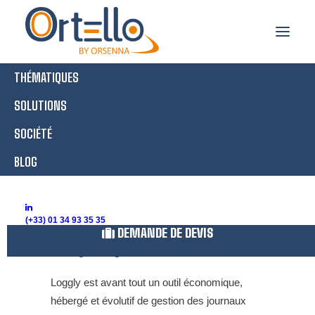
THÉMATIQUES
Loggly
SOLUTIONS
SOCIÉTÉ
BLOG
Accueil
Bastion
Loggly
Loggly, outil édité par SolarWinds depuis
(+33) 01 34 93 35 35
DEMANDE DE DEVIS
son acquisition en 2018. C’est un logiciel
de Log Management.
Loggly est avant tout un outil économique,
hébergé et évolutif de gestion des journaux