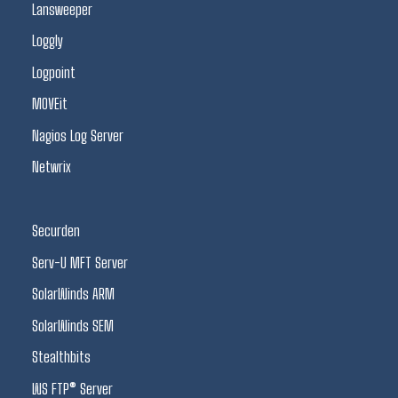
Lansweeper
Loggly
Logpoint
MOVEit
Nagios Log Server
Netwrix
Securden
Serv-U MFT Server
SolarWinds ARM
SolarWinds SEM
Stealthbits
WS FTP® Server