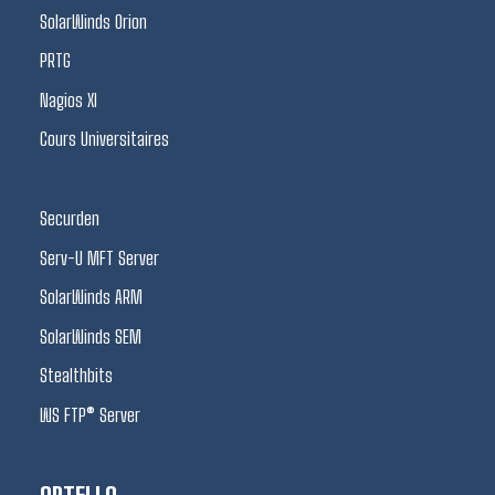
SolarWinds Orion
PRTG
Nagios XI
Cours Universitaires
Securden
Serv-U MFT Server
SolarWinds ARM
SolarWinds SEM
Stealthbits
WS FTP® Server