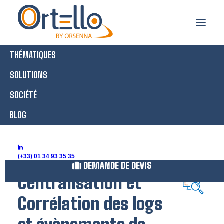
THÉMATIQUES
SIEM
SOLUTIONS
SOCIÉTÉ
BLOG
Accueil
Sécurité et Conformité
Analyse des flux et évènements
SIEM
SIEM
(+33) 01 34 93 35 35
DEMANDE DE DEVIS
Centralisation et
Corrélation des logs