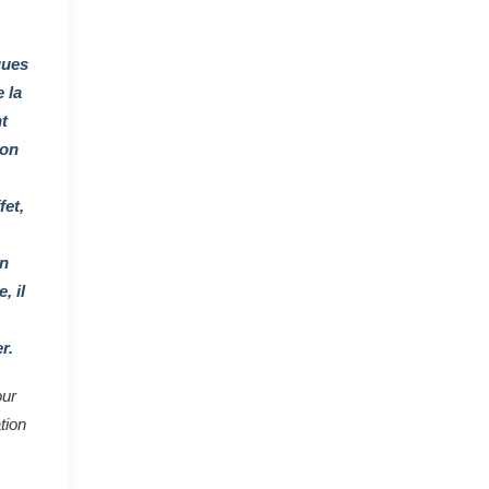
ques
 la
t
ion
fet,
un
, il
r.
our
tion