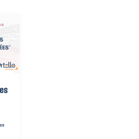
ées
es