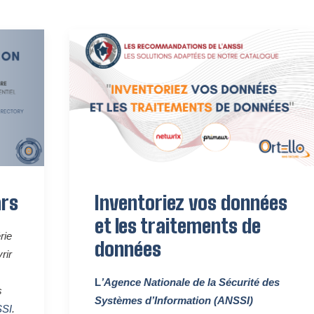
ars
Inventoriez vos données
et les traitements de
rie
données
rir
L
’
Agence Nationale de la Sécurité des
s
Systèmes d’Information
(ANSSI)
SI
.